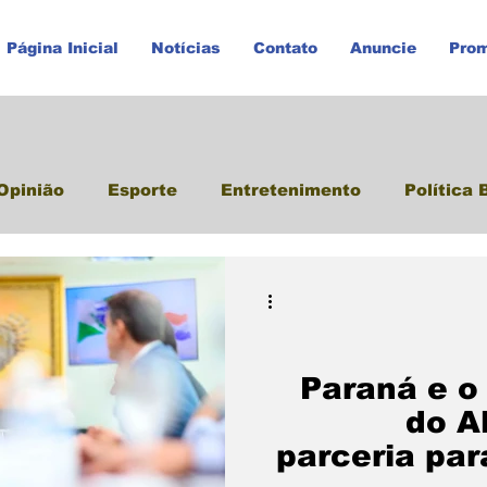
Página Inicial
Notícias
Contato
Anuncie
Pro
Opinião
Esporte
Entretenimento
Política 
tópolis
Promoções
Agronegócio
Paraná e o
do A
parceria pa