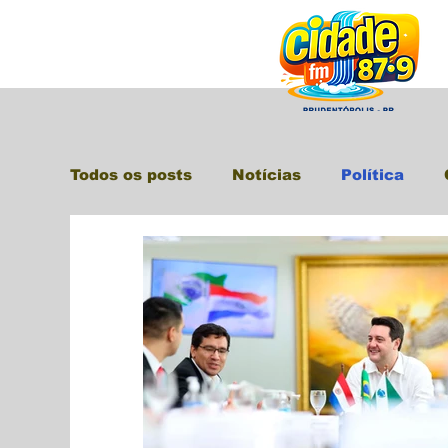
Todos os posts
Notícias
Política
Polícia
Saúde
Paraná
Pruden