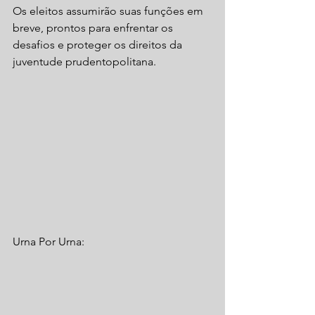
Os eleitos assumirão suas funções em 
breve, prontos para enfrentar os 
desafios e proteger os direitos da 
juventude prudentopolitana.
Urna Por Urna: