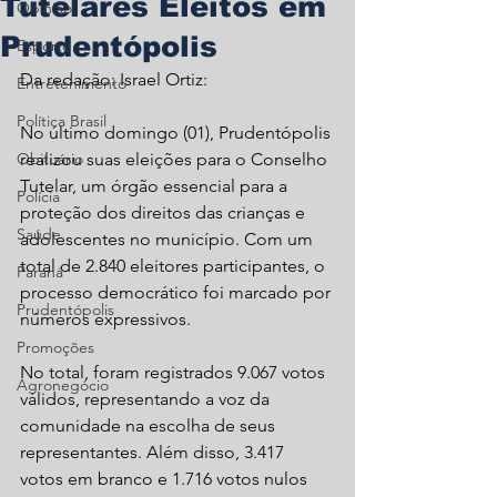
Tutelares Eleitos em
Opinião
Prudentópolis
Esporte
Da redação: Israel Ortiz:
Entretenimento
Política Brasil
No último domingo (01), Prudentópolis 
Obituário
realizou suas eleições para o Conselho 
Tutelar, um órgão essencial para a 
Polícia
proteção dos direitos das crianças e 
Saúde
adolescentes no município. Com um 
total de 2.840 eleitores participantes, o 
Paraná
processo democrático foi marcado por 
Prudentópolis
números expressivos.
Promoções
No total, foram registrados 9.067 votos 
Agronegócio
válidos, representando a voz da 
comunidade na escolha de seus 
representantes. Além disso, 3.417 
votos em branco e 1.716 votos nulos 