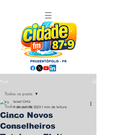
Post
Todos os posts
Israel Ortiz
Todos os posts
1 de out. de 2023
1 min de leitura
Cinco Novos
Notícias
Conselheiros
Política