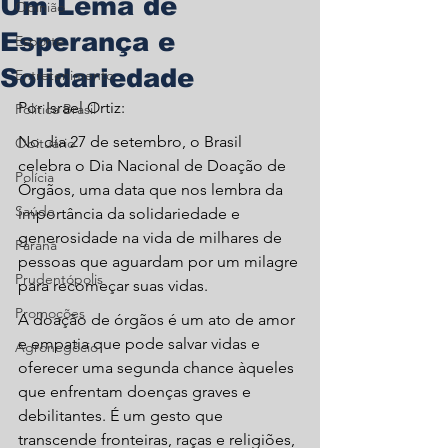
Um Lema de
Opinião
Esperança e
Esporte
Solidariedade
Entretenimento
Por Israel Ortiz:
Política Brasil
No dia 27 de setembro, o Brasil 
Obituário
celebra o Dia Nacional de Doação de 
Polícia
Órgãos, uma data que nos lembra da 
Saúde
importância da solidariedade e 
generosidade na vida de milhares de 
Paraná
pessoas que aguardam por um milagre 
Prudentópolis
para recomeçar suas vidas.
Promoções
A doação de órgãos é um ato de amor 
e empatia que pode salvar vidas e 
Agronegócio
oferecer uma segunda chance àqueles 
que enfrentam doenças graves e 
debilitantes. É um gesto que 
transcende fronteiras, raças e religiões, 