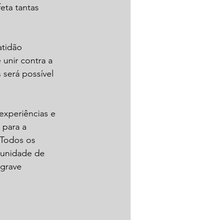
eta tantas 
atidão 
unir contra a 
será possível 
xperiências e 
 para a 
 Todos os 
munidade de 
grave 