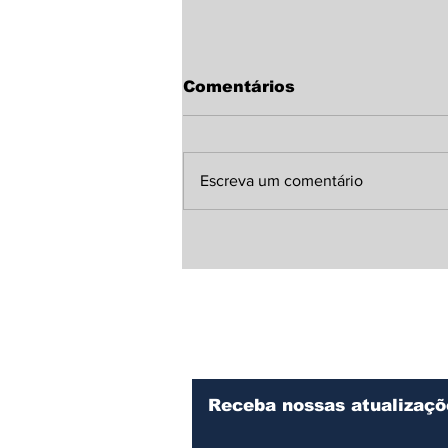
Comentários
Escreva um comentário
Curso de Medicina da
Unicentro é o 6º melhor
do Brasil em avaliação
nacional
Receba nossas atualizaçõ