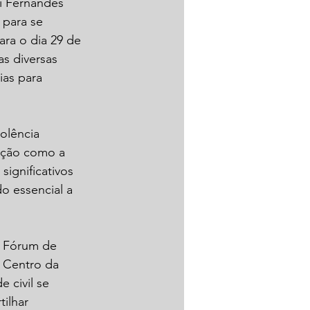
i Fernandes 
 para se 
ra o dia 29 de 
s diversas 
ias para 
olência 
ação como a 
ignificativos 
o essencial a 
o Fórum de 
 Centro da 
 civil se 
ilhar 