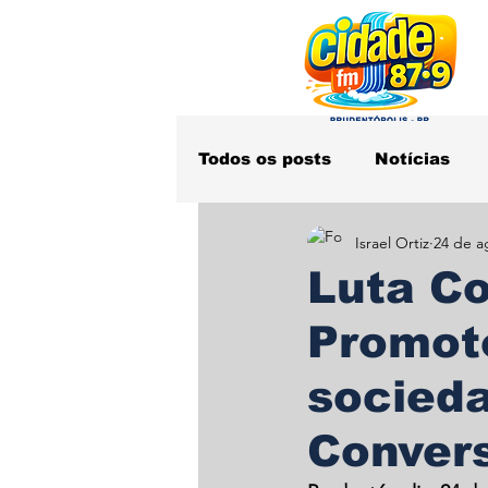
Todos os posts
Notícias
Israel Ortiz
24 de a
Obituário
Polícia
S
Luta Co
Promot
socieda
Conver