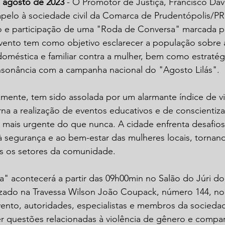
e agosto de 2023
 - O Promotor de Justiça, Francisco Dav
apelo à sociedade civil da Comarca de Prudentópolis/PR
o e participação de uma "Roda de Conversa" marcada pa
vento tem como objetivo esclarecer a população sobre a
doméstica e familiar contra a mulher, bem como estratég
sonância com a campanha nacional do "Agosto Lilás".
izmente, tem sido assolada por um alarmante índice de vi
na a realização de eventos educativos e de conscientiz
ais urgente do que nunca. A cidade enfrenta desafios s
à segurança e ao bem-estar das mulheres locais, tornand
s os setores da comunidade.
" acontecerá a partir das 09h00min no Salão do Júri d
lizado na Travessa Wilson João Coupack, número 144, no
ento, autoridades, especialistas e membros da sociedade
r questões relacionadas à violência de gênero e compart