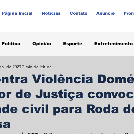
Página Inicial
Notícias
Contato
Anuncie
Pro
Política
Opinião
Esporte
Entretenimento
go. de 2023
2 min de leitura
aúde
Paraná
Prudentópolis
Promoções
ntra Violência Domé
or de Justiça convo
de civil para Roda d
sa