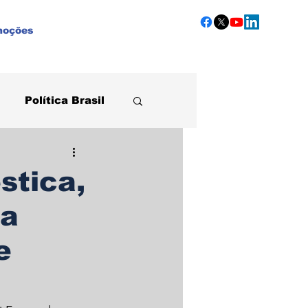
moções
Política Brasil
Agronegócio
stica,
ca
e