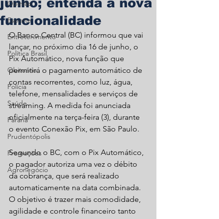
junho; entenda a nova
Opinião
funcionalidade
Esporte
O Banco Central (BC) informou que vai 
Entretenimento
lançar, no próximo dia 16 de junho, o 
Política Brasil
Pix Automático, nova função que 
Obituário
permitirá o pagamento automático de 
contas recorrentes, como luz, água, 
Polícia
telefone, mensalidades e serviços de 
Saúde
streaming. A medida foi anunciada 
oficialmente na terça-feira (3), durante 
Paraná
o evento Conexão Pix, em São Paulo.
Prudentópolis
Segundo o BC, com o Pix Automático, 
Promoções
o pagador autoriza uma vez o débito 
Agronegócio
da cobrança, que será realizado 
automaticamente na data combinada. 
O objetivo é trazer mais comodidade, 
agilidade e controle financeiro tanto 