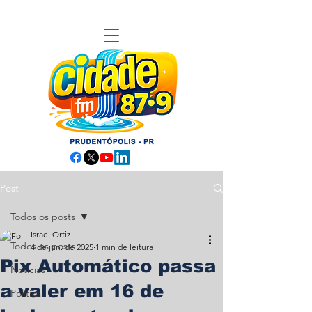
Post
Todos os posts
Israel Ortiz
Todos os posts
4 de jun. de 2025
1 min de leitura
Pix Automático passa
Notícias
a valer em 16 de
Política