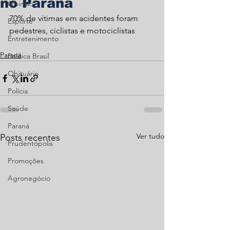
no Paraná
Opinião
70% de vítimas em acidentes foram 
Esporte
pedestres, ciclistas e motociclistas
Entretenimento
Paraná
Política Brasil
Obituário
Polícia
Saúde
Paraná
Ver tudo
Posts recentes
Prudentópolis
Promoções
Agronegócio