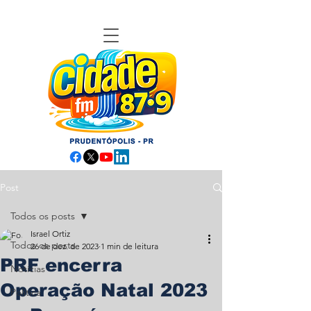
Post
Todos os posts
Israel Ortiz
Todos os posts
26 de dez. de 2023
1 min de leitura
PRF encerra
Notícias
Operação Natal 2023
Política