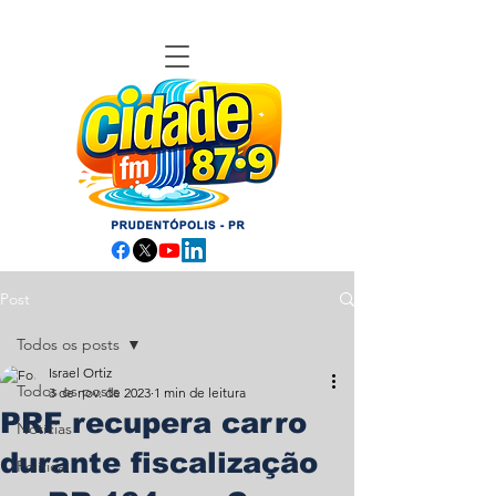
Post
Todos os posts
Israel Ortiz
Todos os posts
3 de nov. de 2023
1 min de leitura
PRF recupera carro
Notícias
durante fiscalização
Política