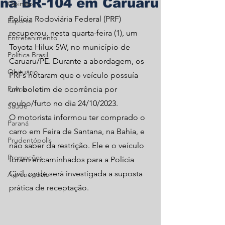
na BR-104 em Caruaru
Opinião
Polícia Rodoviária Federal (PRF) 
Esporte
recuperou, nesta quarta-feira (1), um 
Entretenimento
Toyota Hilux SW, no município de 
Política Brasil
Caruaru/PE. Durante a abordagem, os 
Obituário
PRFs notaram que o veículo possuía 
Polícia
um boletim de ocorrência por 
roubo/furto no dia 24/10/2023.
Saúde
O motorista informou ter comprado o 
Paraná
carro em Feira de Santana, na Bahia, e 
Prudentópolis
não saber da restrição. Ele e o veículo 
Promoções
foram encaminhados para a Polícia 
Civil, onde será investigada a suposta 
Agronegócio
prática de receptação.