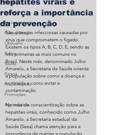
hepatites virais e
Opinião
reforça a importância
Esporte
da prevenção
Entretenimento
São doenças infecciosas causadas por 
Política Brasil
vírus que comprometem o fígado. 
Obituário
Existem os tipos A, B, C, D, E, sendo as 
Polícia
três primeiras as mais comuns no 
Brasil. Neste mês, denominado Julho 
Saúde
Amarelo, a Secretaria da Saúde orienta 
Paraná
a população sobre como a doença é 
contraída e como evitar a 
Prudentópolis
contaminação.
Promoções
Agronegócio
No mês de conscientização sobre as 
hepatites virais, conhecido como Julho 
Amarelo, a Secretaria estadual da 
Saúde (Sesa) chama atenção para a 
importância de manter a população 