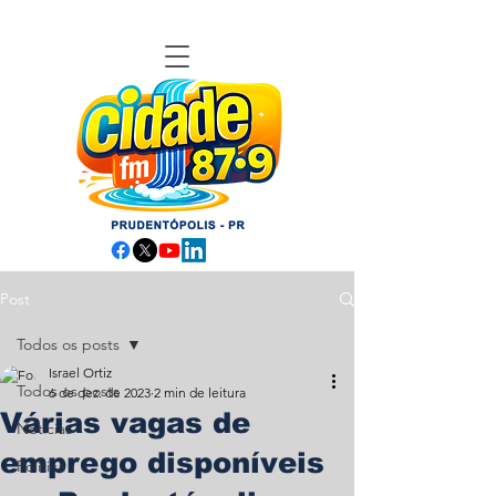
Post
Todos os posts
Israel Ortiz
Todos os posts
6 de dez. de 2023
2 min de leitura
Várias vagas de
Notícias
emprego disponíveis
Política