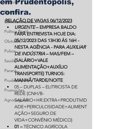
em Prudentópolis,
Opinião
confira.
Esporte
RELAÇÃO DE VAGAS 06/12/2023
Entretenimento
URGENTE
 – EMPRESA BALDO 
Política Brasil
FARÁ ENTREVISTA HOJE DIA: 
05/12/2023 DAS 13H30 ÀS 16H - 
Obituário
NESTA AGÊNCIA - PARA 
AUXILIAR 
Polícia
DE INDÚSTRIA
 – MAS/FEM – 
(SALÁRIO+VALE 
Saúde
ALIMENTAÇÃO+AUXÍLIO 
Paraná
TRANSPORTE) TURNOS: 
MANHÃ/TARDE/NOITE
Prudentópolis
05 – DUPLAS – ELITRICISTA DE 
Promoções
REDE (CNH/B-
Agronegócio
SALÁRIO+HR.EXTRA+PRODUTIVID
ADE+PERICULOSIDADE+ALIMENT
AÇÃO+SEGURO DE 
VIDA+CONVÊNIO MÉDICO)
01 – 
TÉCNICO AGRÍCOLA