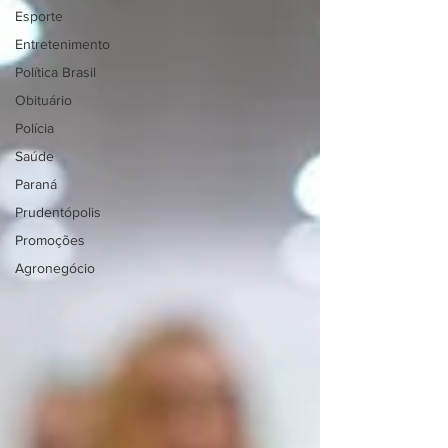
Esporte
Entretenimento
Política Brasil
Obituário
Polícia
Saúde
Paraná
Prudentópolis
Promoções
Agronegócio