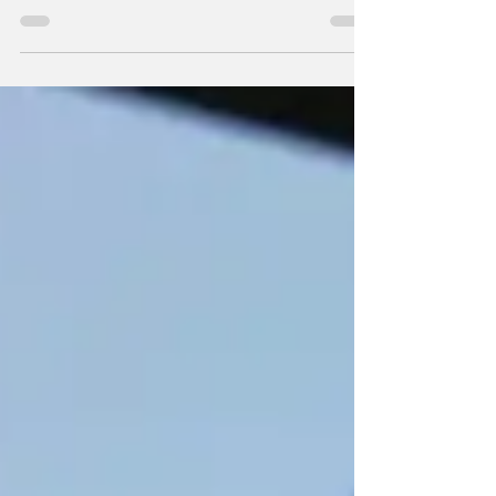
Técnicos da empresa atuaram para melhorar
o sistema de bombeamento da captação do
Imbituvão. Ainda este ano, a Sanepar iniciará
obras que vão ampliar a capacidade em mais
50%.