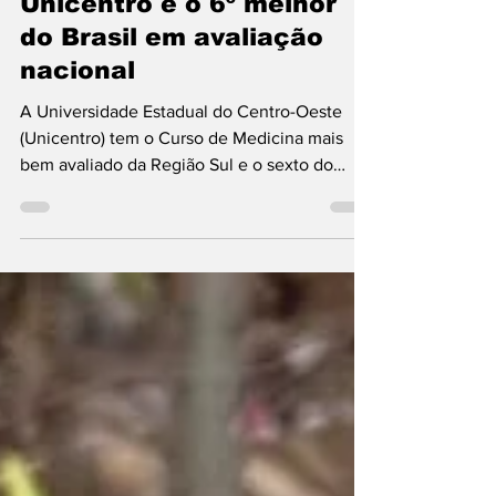
Curso de Medicina da
Unicentro é o 6º melhor
do Brasil em avaliação
nacional
A Universidade Estadual do Centro-Oeste
(Unicentro) tem o Curso de Medicina mais
bem avaliado da Região Sul e o sexto do
Brasil, segundo o resultado da primeira
edição do Exame Nacional de Avaliação da
Formação Médica ( Enamed ), divulgado nesta
segunda-feira (19) pelo Ministério da
Educação (MEC). O resultado posiciona a
instituição no seleto grupo de 49 cursos,
dentre os 351 avaliados nacionalmente, que
alcançaram o conceito máximo (5) da prova,
aplicada para 89.024 estudan