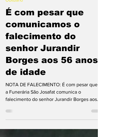
Israel Ortiz
21 de nov. de 2023
1 min de leitura
Obituário
É com pesar que
comunicamos o
falecimento do
senhor Jurandir
Borges aos 56 anos
de idade
NOTA DE FALECIMENTO: É com pesar que e
a Funerária São Josafat comunica o