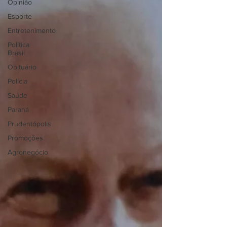
Opinião
Esporte
Entretenimento
Política
Brasil
Obituário
Polícia
Saúde
Paraná
Prudentópolis
Promoções
Agronegócio