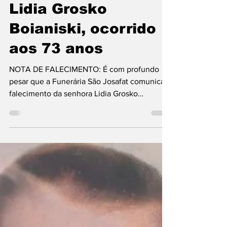
Obituário
É com pesar que
comunicamos o
falecimento da Sra.
Lidia Grosko
Boianiski, ocorrido
aos 73 anos
NOTA DE FALECIMENTO: É com profundo
pesar que a Funerária São Josafat comunica o
falecimento da senhora Lidia Grosko
Boianiski, ocorrido...