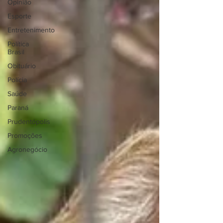
Opinião
Esporte
Entretenimento
Política
Brasil
Obituário
Polícia
Saúde
Paraná
Prudentópolis
Promoções
Agronegócio