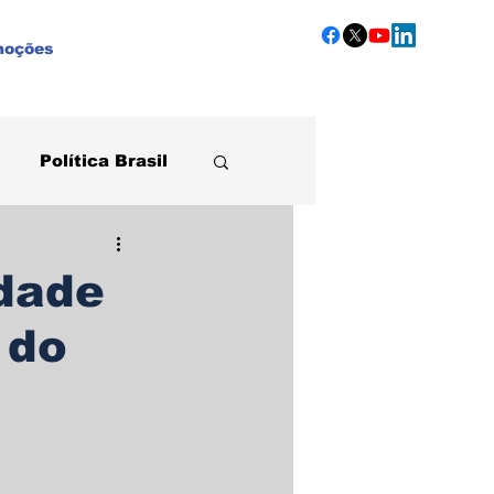
moções
Política Brasil
Agronegócio
idade
 do