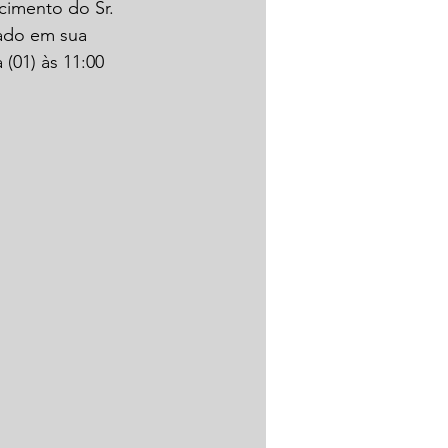
cimento do Sr. 
ado em sua 
(01) às 11:00 