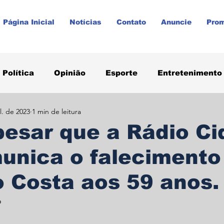
Página Inicial
Notícias
Contato
Anuncie
Pro
Política
Opinião
Esporte
Entretenimento
l. de 2023
1 min de leitura
aúde
Paraná
Prudentópolis
Promoções
esar que a Rádio C
unica o falecimento
o Costa aos 59 anos.
o