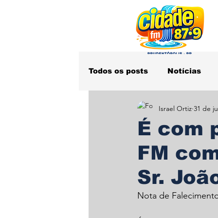
Todos os posts
Notícias
Israel Ortiz
31 de ju
Obituário
Polícia
S
É com p
FM com
Sr. Joã
Nota de Faleciment