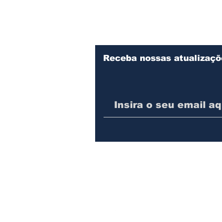
Ostapiv em
Prudentópolis
Receba nossas atualizaçõ
© 2