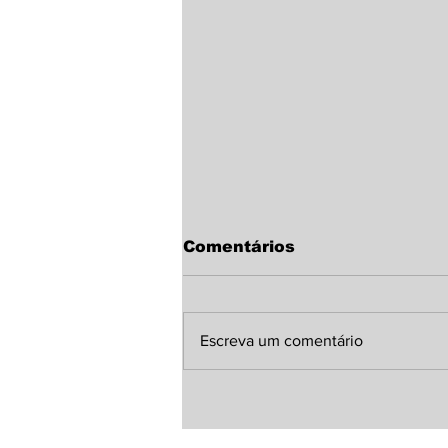
Comentários
Escreva um comentário
Comunicamos o
falecimento do o ex
vereador Orestes