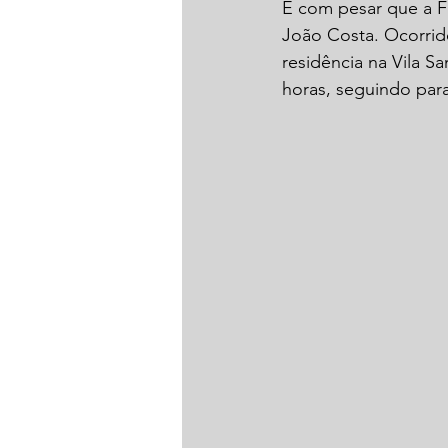
É com pesar que a F
João Costa. Ocorrid
residência na Vila S
horas, seguindo para