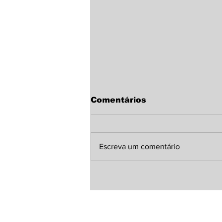
Comentários
Escreva um comentário
Curso de Medicina da
Unicentro é o 6º melhor
do Brasil em avaliação
nacional