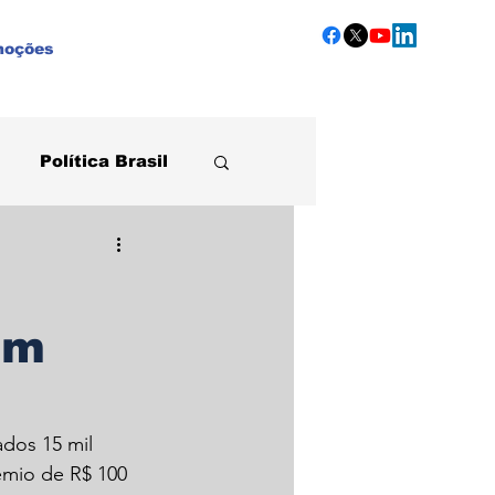
moções
Política Brasil
Agronegócio
em
ados 15 mil 
êmio de R$ 100 