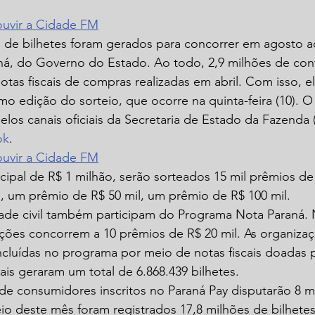
 ouvir a Cidade FM
s de bilhetes foram gerados para concorrer em agosto 
á, do Governo do Estado. Ao todo, 2,9 milhões de cont
tas fiscais de compras realizadas em abril. Com isso, e
imo edição do sorteio, que ocorre na quinta-feira (10). O
elos canais oficiais da Secretaria de Estado da Fazenda 
ok
.
 ouvir a Cidade FM
ipal de R$ 1 milhão, serão sorteados 15 mil prêmios de 
, um prêmio de R$ 50 mil, um prêmio de R$ 100 mil.
ade civil também participam do Programa Nota Paraná.
uições concorrem a 10 prêmios de R$ 20 mil. As organiza
incluídas no programa por meio de notas fiscais doadas 
is geraram um total de 6.868.439 bilhetes.
de consumidores inscritos no Paraná Pay disputarão 8 m
eio deste mês foram registrados 17,8 milhões de bilhetes