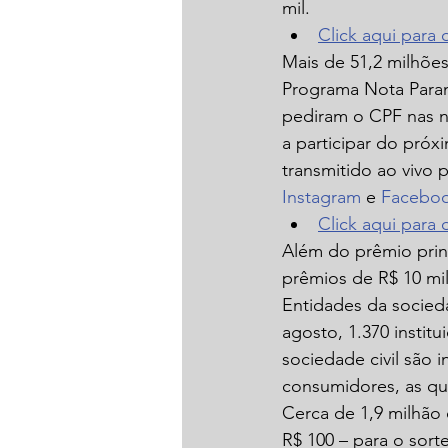
mil.
Click aqui para
Mais de 51,2 milhõe
Programa Nota Paran
pediram o CPF nas no
a participar do próx
transmitido ao vivo p
Instagram
 e 
Facebo
Click aqui para
Além do prêmio princ
prêmios de R$ 10 mil
Entidades da socied
agosto, 1.370 instit
sociedade civil são 
consumidores, as qua
Cerca de 1,9 milhão 
R$ 100 – para o sort