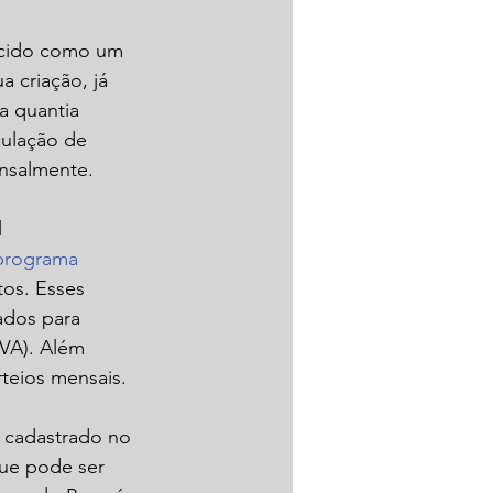
ecido como um 
 criação, já 
a quantia 
ulação de 
nsalmente.
 
programa
tos. Esses 
ados para 
VA). Além 
rteios mensais.
r cadastrado no 
ue pode ser 