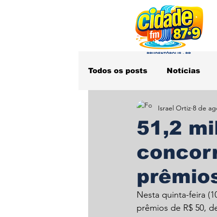
Todos os posts
Notícias
Israel Ortiz
8 de ag
Obituário
Polícia
S
51,2 mi
concor
prêmio
Nesta quinta-feira (1
prêmios de R$ 50, d