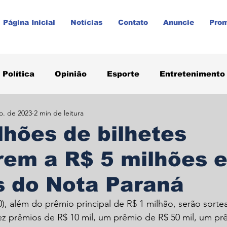
Página Inicial
Notícias
Contato
Anuncie
Pro
Política
Opinião
Esporte
Entretenimento
o. de 2023
2 min de leitura
aúde
Paraná
Prudentópolis
Promoções
lhões de bilhetes
rem a R$ 5 milhões 
s do Nota Paraná
0), além do prêmio principal de R$ 1 milhão, serão sorte
ez prêmios de R$ 10 mil, um prêmio de R$ 50 mil, um pr