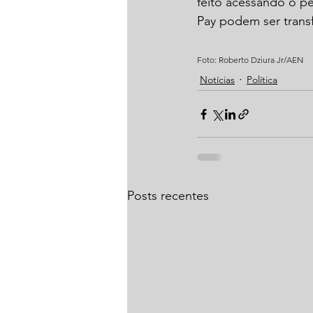
feito acessando o per
Pay podem ser transf
Foto: Roberto Dziura Jr/AEN
Notícias
Política
Posts recentes