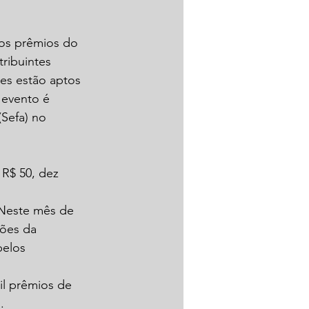
aos prêmios do 
ribuintes 
les estão aptos 
 evento é 
(Sefa) no 
R$ 50, dez 
 Neste mês de 
ções da 
pelos 
il prêmios de 
.