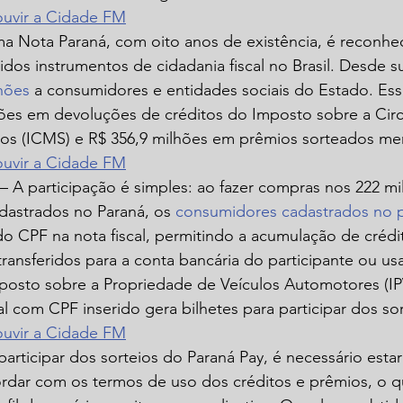
 ouvir a Cidade FM
ma Nota Paraná, com oito anos de existência, é reconh
os instrumentos de cidadania fiscal no Brasil. Desde sua
lhões
 a consumidores e entidades sociais do Estado. Ess
hões em devoluções de créditos do Imposto sobre a Circ
ços (ICMS) e R$ 356,9 milhões em prêmios sorteados me
 ouvir a Cidade FM
 – A participação é simples: ao fazer compras nos 222 mil
dastrados no Paraná, os 
consumidores cadastrados no 
 do CPF na nota fiscal, permitindo a acumulação de crédi
ransferidos para a conta bancária do participante ou us
mposto sobre a Propriedade de Veículos Automotores (IP
cal com CPF inserido gera bilhetes para participar dos so
 ouvir a Cidade FM
participar dos sorteios do Paraná Pay, é necessário esta
rdar com os termos de uso dos créditos e prêmios, o q