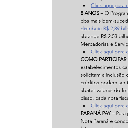
Click aqui para
8 ANOS
 – O Progra
dos mais bem-sucedid
distribuiu R$ 2,89 bi
abrange R$ 2,53 bil
Mercadorias e Servi
Click aqui para
COMO PARTICIPAR
estabelecimentos ca
solicitam a inclusão
créditos podem ser t
abater valores do I
disso, cada nota fis
Click aqui para
PARANÁ PAY 
– Para 
Nota Paraná e conco