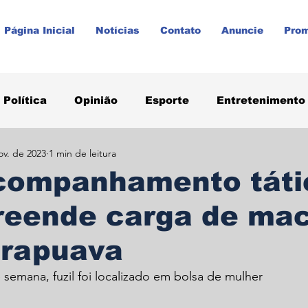
Página Inicial
Notícias
Contato
Anuncie
Pro
Política
Opinião
Esporte
Entretenimento
ov. de 2023
1 min de leitura
aúde
Paraná
Prudentópolis
Promoções
companhamento táti
reende carga de ma
rapuava
semana, fuzil foi localizado em bolsa de mulher