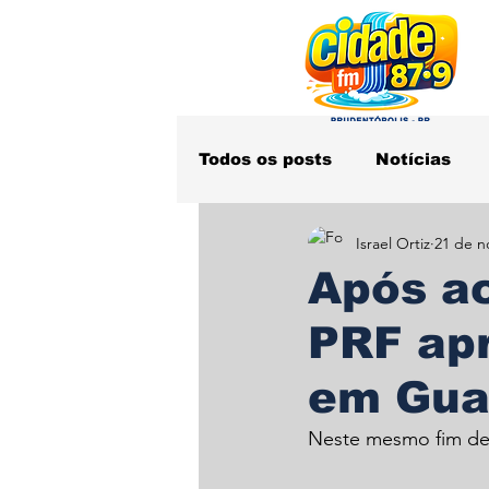
Todos os posts
Notícias
Israel Ortiz
21 de n
Obituário
Polícia
S
Após a
PRF ap
em Gua
Neste mesmo fim de 