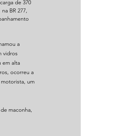
 carga de 370 
 na BR 277, 
mpanhamento 
chamou a 
 vidros 
 em alta 
os, ocorreu a 
 motorista, um 
s de maconha, 