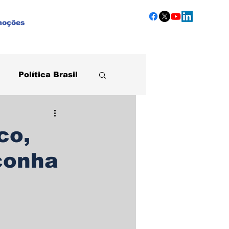
moções
Política Brasil
Agronegócio
co,
conha