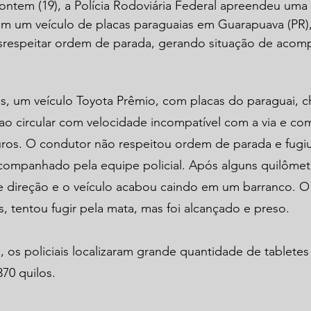
 ontem (19), a Polícia Rodoviária Federal apreendeu uma
m um veículo de placas paraguaias em Guarapuava (PR),
srespeitar ordem de parada, gerando situação de aco
as, um veículo Toyota Prêmio, com placas do paraguai, 
 ao circular com velocidade incompatível com a via e com
os. O condutor não respeitou ordem de parada e fugiu
companhado pela equipe policial. Após alguns quilômetr
e direção e o veículo acabou caindo em um barranco. O
, tentou fugir pela mata, mas foi alcançado e preso. 
lo, os policiais localizaram grande quantidade de tablete
70 quilos. 