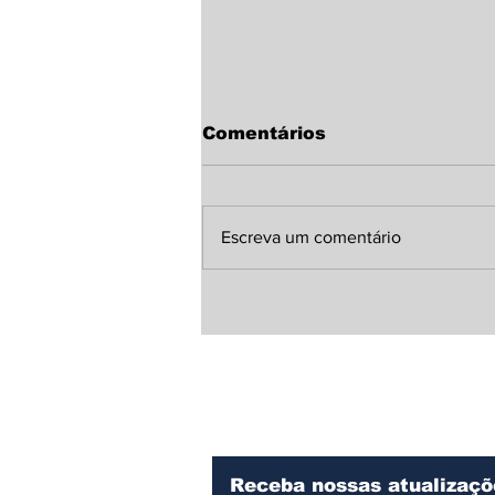
Comentários
Escreva um comentário
Teixeira Soares: Polícia
Civil indicia dois
homens pelo crime de
maus tratos contra doze
animais
Receba nossas atualizaçõ