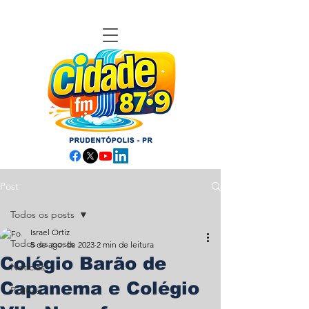
Post
Todos os posts
Israel Ortiz
Todos os posts
5 de ago. de 2023
2 min de leitura
Colégio Barão de
Notícias
Capanema e Colégio
Política