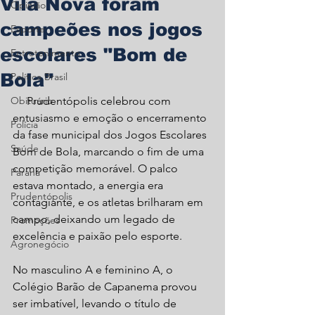
Vila Nova foram
Opinião
campeões nos jogos
Esporte
escolares "Bom de
Entretenimento
Bola"
Política Brasil
Obituário
     Prudentópolis celebrou com 
entusiasmo e emoção o encerramento 
Polícia
da fase municipal dos Jogos Escolares 
Saúde
Bom de Bola, marcando o fim de uma 
competição memorável. O palco 
Paraná
estava montado, a energia era 
Prudentópolis
contagiante, e os atletas brilharam em 
campo, deixando um legado de 
Promoções
excelência e paixão pelo esporte.
Agronegócio
No masculino A e feminino A, o 
Colégio Barão de Capanema provou 
ser imbatível, levando o título de 