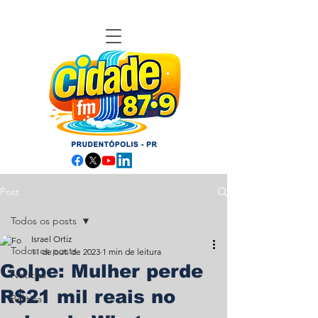
Post
Todos os posts
Israel Ortiz
Todos os posts
11 de out. de 2023
1 min de leitura
Golpe: Mulher perde
Notícias
R$21 mil reais no
Política