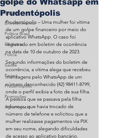
golpe do Whatsapp em
Opinião
Prudentópolis
Esporte
Prudentópolis – Uma mulher foi vítima 
Entretenimento
de um golpe financeiro por meio do 
Política Brasil
aplicativo WhatsApp. O caso foi 
Obituário
registrado em boletim de ocorrência 
na data de 10 de outubro de 2023.
Polícia
Segundo informações do boletim de 
Saúde
ocorrência, a vítima alega que recebeu 
Paraná
mensagens pelo WhatsApp de um 
número desconhecido (42) 98411-8799, 
Prudentópolis
onde o perfil exibia a foto de sua filha. 
Promoções
A pessoa que se passava pela filha 
informou que havia trocado de 
Agronegócio
número de telefone e solicitou que a 
mulher realizasse pagamentos via PIX 
em seu nome, alegando dificuldades 
de acesso ao aplicativo bancário.