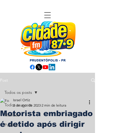
Post
Todos os posts
Israel Ortiz
Todos os posts
2 de ago. de 2023
2 min de leitura
Motorista embriagado
Notícias
é detido após dirigir
Política