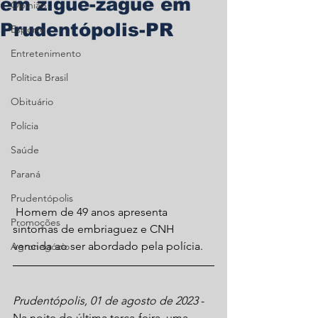
em zigue-zague em
Opinião
Prudentópolis-PR
Esporte
Entretenimento
Política Brasil
Obituário
Polícia
Saúde
Paraná
Prudentópolis
 Homem de 49 anos apresenta 
Promoções
sintomas de embriaguez e CNH 
vencida ao ser abordado pela polícia.
Agronegócio
Prudentópolis, 01 de agosto de 2023
 - 
Na noite do última terça-feira, uma 