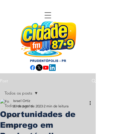
Post
Todos os posts
Israel Ortiz
Todos os posts
23 de ago. de 2023
2 min de leitura
Oportunidades de
Notícias
Emprego em
Política