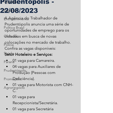
Prudentópolis -
Opinião
22/08/2023
Esporte
A Agência do Trabalhador de 
Entretenimento
Prudentópolis anuncia uma série de 
Política Brasil
oportunidades de emprego para os 
Obituário
cidadãos em busca de novas 
colocações no mercado de trabalho. 
Polícia
Confira as vagas disponíveis:
Saúde
Setor Hoteleiro e Serviços:
01 vaga para Camareira.
Paraná
04 vagas para Auxiliares de 
Prudentópolis
Produção (Pessoas com 
Deficiência).
Promoções
01 vaga para Motorista com CNH-
Agronegócio
C.
01 vaga para 
Recepcionista/Secretária.
01 vaga para Secretária 