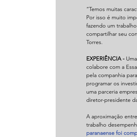
“Temos muitas caracte
Por isso é muito im
fazendo um trabalho
compartilhar seu co
Torres.
EXPERIÊNCIA - 
Uma 
colabore com a Essa
pela companhia para
programar os invest
uma parceria empresa
diretor-presidente d
A aproximação entre
trabalho desempenha
paranaense foi comp