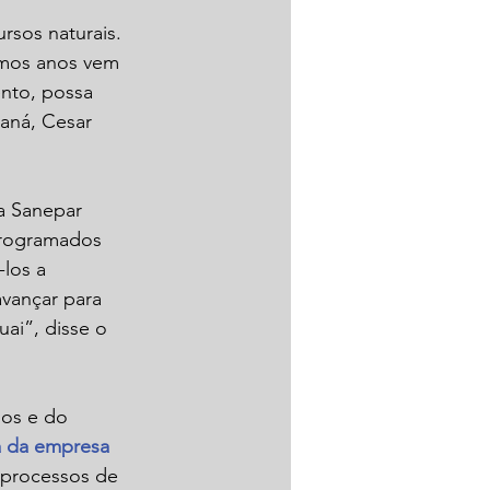
rsos naturais. 
imos anos vem 
nto, possa 
aná, Cesar 
a Sanepar 
programados 
los a 
vançar para 
ai”, disse o 
os e do 
a da empresa 
 processos de 