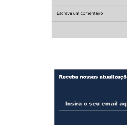
Escreva um comentário
Com melhoria no
sistema, Sanepar
aumenta produção de
água tratada em 19%
em Irati
Receba nossas atualizaçõ