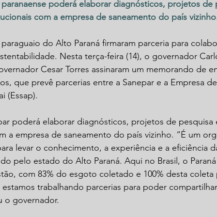
 paranaense poderá elaborar diagnósticos, projetos de 
titucionais com a empresa de saneamento do país vizinho
paraguaio do Alto Paraná firmaram parceria para colabo
entabilidade. Nesta terça-feira (14), o governador Car
governador Cesar Torres assinaram um memorando de e
os, que prevê parcerias entre a Sanepar e a Empresa de
i (Essap).
ar poderá elaborar diagnósticos, projetos de pesquisa e
 com a empresa de saneamento do país vizinho. “É um or
para levar o conhecimento, a experiência e a eficiência 
o pelo estado do Alto Paraná. Aqui no Brasil, o Paraná
tão, com 83% do esgoto coletado e 100% desta coleta
, estamos trabalhando parcerias para poder compartilhar
u o governador.