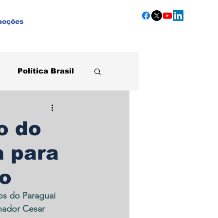
moções
Política Brasil
Agronegócio
o do
a para
o
os do Paraguai 
nador Cesar 