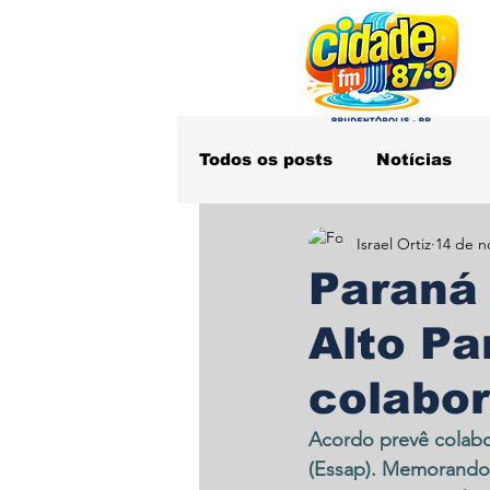
Todos os posts
Notícias
Israel Ortiz
14 de n
Obituário
Polícia
S
Paraná 
Alto Pa
colabo
Acordo prevê colabo
(Essap). Memorando 