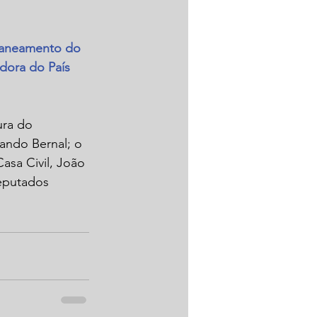
saneamento do 
dora do País 
ura do 
ando Bernal; o 
asa Civil, João 
deputados 