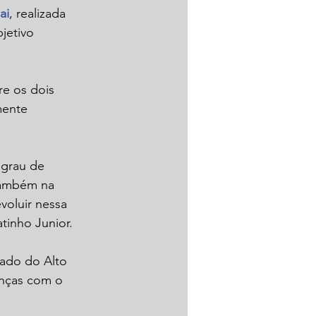
ai
, realizada 
jetivo 
e os dois 
mente 
 grau de 
também na 
voluir nessa 
tinho Junior.
tado do Alto 
anças com o 