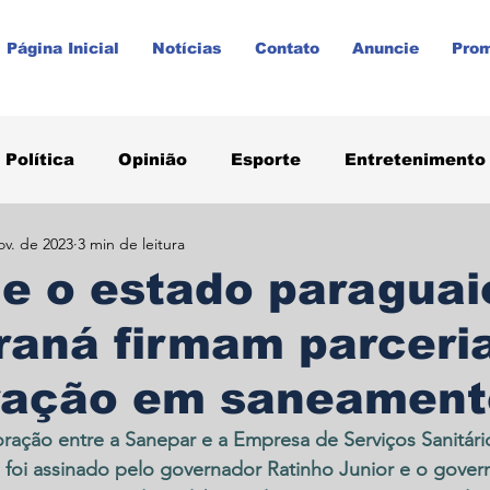
Página Inicial
Notícias
Contato
Anuncie
Pro
Política
Opinião
Esporte
Entretenimento
ov. de 2023
3 min de leitura
aúde
Paraná
Prudentópolis
Promoções
e o estado paraguai
raná firmam parceri
ração em saneament
ração entre a Sanepar e a Empresa de Serviços Sanitári
foi assinado pelo governador Ratinho Junior e o gover