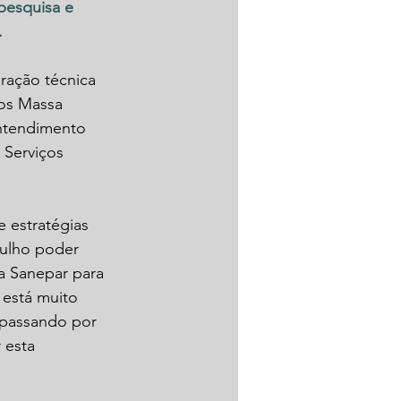
pesquisa e 
.
ração técnica 
los Massa 
ntendimento 
 Serviços 
 estratégias 
gulho poder 
da Sanepar para 
 está muito 
 passando por 
 esta 