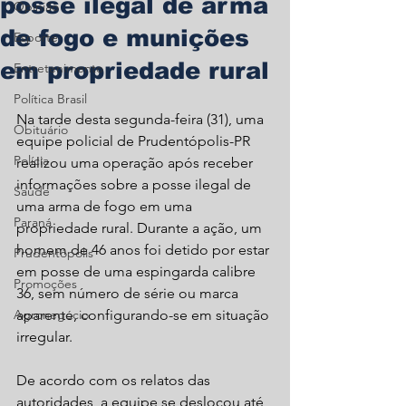
posse ilegal de arma
Opinião
de fogo e munições
Esporte
em propriedade rural
Entretenimento
Política Brasil
Na tarde desta segunda-feira (31), uma 
Obituário
equipe policial de Prudentópolis-PR 
Polícia
realizou uma operação após receber 
informações sobre a posse ilegal de 
Saúde
uma arma de fogo em uma 
Paraná
propriedade rural. Durante a ação, um 
homem de 46 anos foi detido por estar 
Prudentópolis
em posse de uma espingarda calibre 
Promoções
36, sem número de série ou marca 
Agronegócio
aparente, configurando-se em situação 
irregular.
De acordo com os relatos das 
autoridades, a equipe se deslocou até 