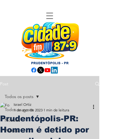
Post
Todos os posts
Israel Ortiz
Todos os posts
1 de ago. de 2023
1 min de leitura
Prudentópolis-PR:
Notícias
Homem é detido por
Política