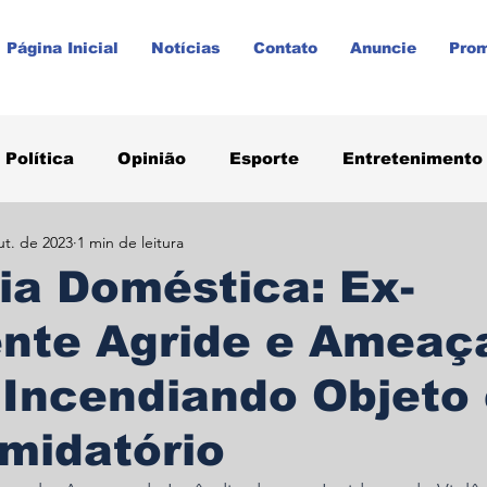
Página Inicial
Notícias
Contato
Anuncie
Pro
Política
Opinião
Esporte
Entretenimento
ut. de 2023
1 min de leitura
aúde
Paraná
Prudentópolis
Promoções
ia Doméstica: Ex-
ente Agride e Ameaç
 Incendiando Objeto
imidatório