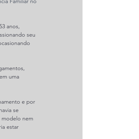
ia Familiar no 
53 anos, 
essionando seu 
 ocasionando 
ngamentos, 
o em uma 
onamento e por 
avia se 
ar modelo nem 
a estar 