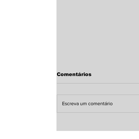
Comentários
Escreva um comentário
Teixeira Soares: Polícia
Civil indicia dois
homens pelo crime de