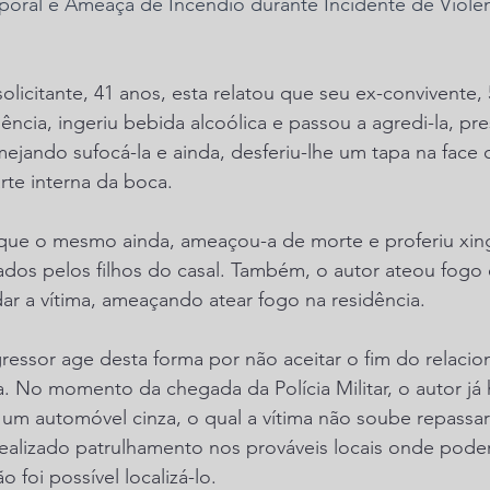
oral e Ameaça de Incêndio durante Incidente de Violênc
licitante, 41 anos, esta relatou que seu ex-convivente, 
ncia, ingeriu bebida alcoólica e passou a agredi-la, pr
ejando sufocá-la e ainda, desferiu-lhe um tapa na face
rte interna da boca.
e que o mesmo ainda, ameaçou-a de morte e proferiu xi
iados pelos filhos do casal. Também, o autor ateou fog
dar a vítima, ameaçando atear fogo na residência.
ressor age desta forma por não aceitar o fim do relaci
 No momento da chegada da Polícia Militar, o autor já h
 um automóvel cinza, o qual a vítima não soube repass
alizado patrulhamento nos prováveis locais onde poderi
 foi possível localizá-lo.