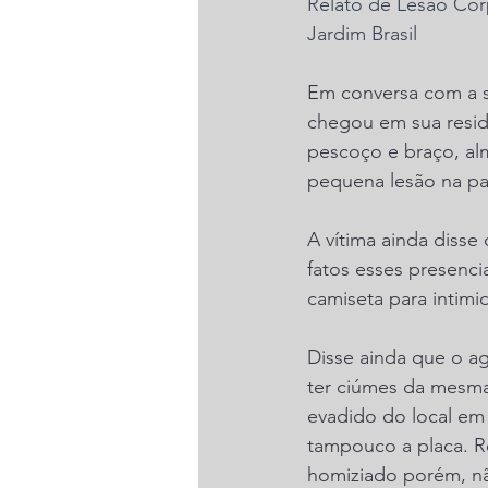
Relato de Lesão Corp
Jardim Brasil
Em conversa com a so
chegou em sua residê
pescoço e braço, alm
pequena lesão na pa
A vítima ainda diss
fatos esses presenc
camiseta para intimi
Disse ainda que o ag
ter ciúmes da mesma.
evadido do local em
tampouco a placa. Re
homiziado porém, não