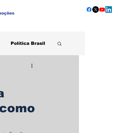
moções
Política Brasil
Agronegócio
a
 como