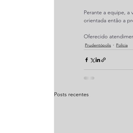
Perante a equipe, a 
orientada então a pro
Oferecido atendimen
Prudentópolis
Polícia
Posts recentes