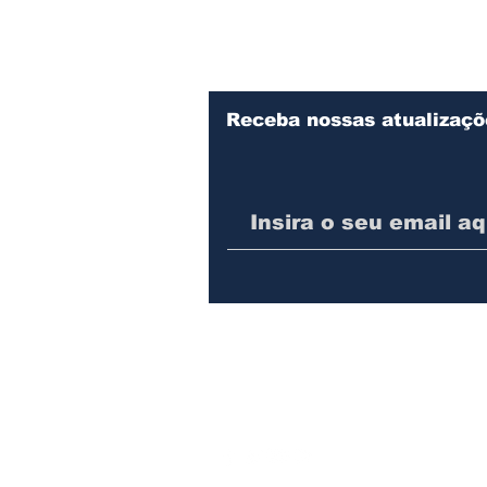
maus tratos contra doze
animais
Receba nossas atualizaçõ
© 2