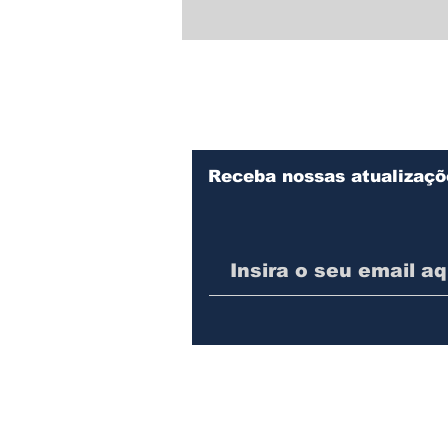
Comunicamos o
falecimento do o ex
vereador Orestes
Ostapiv em
Prudentópolis
Receba nossas atualizaçõ