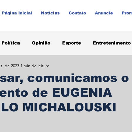
Página Inicial
Notícias
Contato
Anuncie
Pro
Política
Opinião
Esporte
Entretenimento
et. de 2023
1 min de leitura
aúde
Paraná
Prudentópolis
Promoções
sar, comunicamos o
mento de EUGENIA
ILO MICHALOUSKI