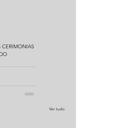
S CERIMONIAS 
ADO
Ver tudo