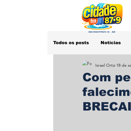
Todos os posts
Notícias
Israel Ortiz
18 de s
Obituário
Polícia
S
Com pe
faleci
BRECA