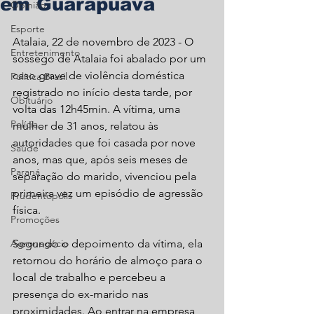
em Guarapuava
Opinião
Esporte
Atalaia, 22 de novembro de 2023 - O 
Entretenimento
sossego de Atalaia foi abalado por um 
caso grave de violência doméstica 
Política Brasil
registrado no início desta tarde, por 
Obituário
volta das 12h45min. A vítima, uma 
Polícia
mulher de 31 anos, relatou às 
autoridades que foi casada por nove 
Saúde
anos, mas que, após seis meses de 
Paraná
separação do marido, vivenciou pela 
primeira vez um episódio de agressão 
Prudentópolis
física.
Promoções
Agronegócio
Segundo o depoimento da vítima, ela 
retornou do horário de almoço para o 
local de trabalho e percebeu a 
presença do ex-marido nas 
proximidades. Ao entrar na empresa, 