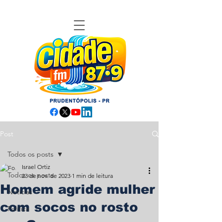
Post
Todos os posts
Israel Ortiz
Todos os posts
23 de nov. de 2023
1 min de leitura
Homem agride mulher
Notícias
com socos no rosto
Política