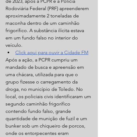
de 2023, após a PCPR e a Polícia 
Rodoviária Federal (PRF) apreenderem 
aproximadamente 2 toneladas de 
maconha dentro de um caminhão 
frigorífico. A substância ilícita estava 
em um fundo falso no interior do 
veículo.   
Click aqui para ouvir a Cidade FM
Após a ação, a PCPR cumpriu um 
mandado de busca e apreensão em 
uma chácara, utilizada para que o 
grupo fizesse o carregamento da 
droga, no município de Toledo. No 
local, os policiais civis identificaram um 
segundo caminhão frigorífico 
contendo fundo falso, grande 
quantidade de munição de fuzil e um 
bunker sob um chiqueiro de porcos, 
onde os entorpecentes eram 