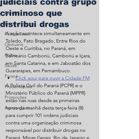
judiciais contra grupo
Opinião
criminoso que
Esporte
distribui drogas
Entretenimento
A ação acontece simultaneamente em 
Política Brasil
Toledo, Pato Bragado, Entre Rios do 
Obituário
Oeste e Curitiba, no Paraná, em 
Polícia
Balneário Camboriú, Camboriú e Içara, 
em Santa Catarina, e em Jaboatão dos 
Saúde
Guararapes, em Pernambuco.   
Paraná
Click aqui para ouvir a Cidade FM
A Polícia Civil do Paraná (PCPR) e o 
Prudentópolis
Ministério Público do Paraná (MPPR) 
Promoções
estão nas ruas desde as primeiras 
Agronegócio
horas da manhã desta terça-feira (8) 
para cumprir 101 ordens judiciais 
contra uma organização criminosa 
responsável por distribuir drogas no 
Paraná, Minas Gerais, Rio de Janeiro e 