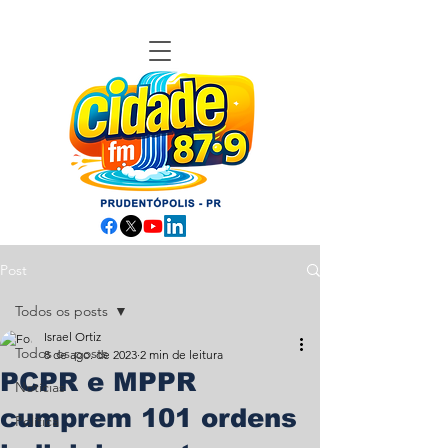
Post
Todos os posts
Israel Ortiz
Todos os posts
8 de ago. de 2023
2 min de leitura
PCPR e MPPR
Notícias
cumprem 101 ordens
Política